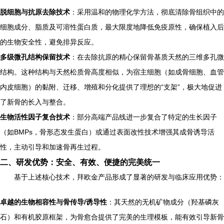
脱细胞与抗原去除技术
：采用温和的物理化学方法，彻底清除骨组织中的
细胞成分、脂质及可溶性蛋白质，最大限度地降低免疫原性，确保植入后
的生物安全性，避免排异反应。
多级微孔结构保留技术
：在去除抗原的精心保留骨基质天然的三维多孔微
结构。这种结构与天然松质骨高度相似，为宿主细胞（如成骨细胞、血管
内皮细胞）的黏附、迁移、增殖和分化提供了理想的“支架”，极大地促进
了新骨的长入与整合。
生物活性因子复合技术
：部分高端产品线进一步复合了特定的生长因子
（如BMPs，骨形态发生蛋白）或通过表面改性技术增强其成骨诱导活
性，主动引导和加速骨再生过程。
二、研发优势：安全、有效、便捷的完美统一
基于上述核心技术，拜欧金产品形成了显著的研发与临床应用优势：
卓越的生物相容性与骨传导/诱导性
：其天然的无机矿物成分（羟基磷灰
石）和有机胶原框架，为骨愈合提供了完美的生理模板，能有效引导新骨