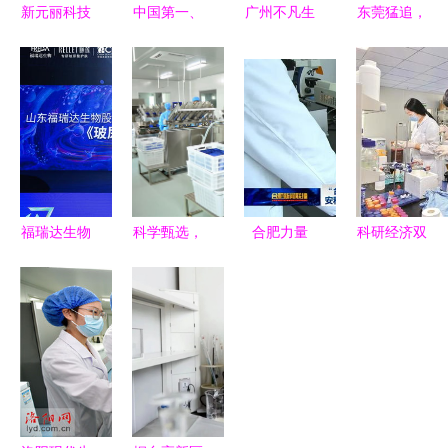
新元丽科技
中国第一、
广州不凡生
东莞猛追，
入驻丰台
全球第二！
物科技 以
佛山焦虑
园，以尖端
国产九价
生物技术研
“广东第三
生物技术研
HPV疫苗获
发为核心，
城”争夺白
发驱动健康
批上市，彰
引领日化行
热化，生物
产业新未来
显生物技术
业创新浪潮
技术研发成
研发实力
关键战场
福瑞达生物
科学甄选，
合肥力量
科研经济双
携手中国化
品质为先
助力国际抗
轮驱动，生
妆品杂志社
化妆品代加
疫 安科生
物技术研发
共启玻尿酸
工厂家的核
物2款新冠
点亮“新光
专刊引领产
心选择标准
病毒检测试
明”未来
业创新风潮
与生物技术
剂盒通过欧
研发的深度
盟CE认证
融合