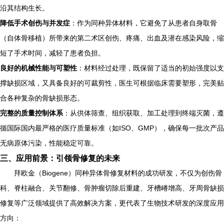
沿其结构生长。
降低手术创伤与并发症
：作为同种异体材料，它避免了从患者自身取骨
（自体骨移植）所带来的第二术区创伤、疼痛、出血及潜在感染风险，缩
短了手术时间，减轻了患者负担。
良好的机械性能与可塑性
：材料经过处理，既保留了适当的初始强度以支
撑缺损区域，又具备良好的可裁剪性，医生可根据临床需要塑形，完美贴
合各种复杂的骨缺损形态。
完整的质量控制体系
：从供体筛查、组织获取、加工处理到终端灭菌，遵
循国际国内最严格的医疗质量标准（如ISO、GMP），确保每一批次产品
无病原体污染，性能稳定可靠。
三、应用前景：引领骨修复的未来
拜欧金（Biogene）同种异体骨修复材料的成功研发，不仅为创伤骨
科、脊柱融合、关节翻修、骨肿瘤切除后重建、牙槽嵴增高、牙周骨缺损
修复等广泛领域提供了高效解决方案，更代表了生物技术研发的深度应用
方向：