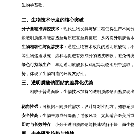
生物学基础。
二、生物技术研发的核心突破
分子量精准调控技术
：现代生物发酵与酶工程使得生产不同分
聚透明质酸则能渗透至角质层甚至真皮层，从内提升肌肤含
生物相容性与促渗技术
：通过生物技术改良的透明质酸钠，
等生物递送系统，温和地促进有效成分的透皮吸收，避免传
绿色可持续生产
：早期透明质酸多从鸡冠等动物组织中提取，成
势，体现了生物制造的环境友好性。
三、透明质酸钠面贴的差异化优势
相较于普通面膜，生物技术加持的透明质酸钠面贴展现
靶向性强
：可根据不同肤质需求，设计针对性配方，如敏感
安全性高
：生物来源成分降低了过敏风险，尤其适合医美后
即时与长效并存
：小分子透明质酸钠能快速缓解干燥，而生
四、未来研发趋势与挑战